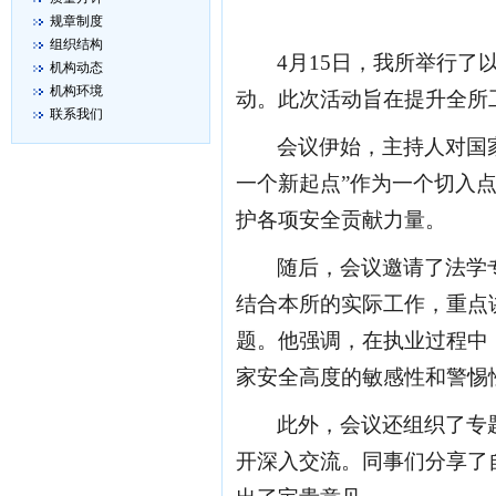
规章制度
组织结构
4月15日
，我所举行了
机构动态
机构环境
动。此次活动旨在提升全所
联系我们
会议伊始，
主持人
对国
一个新起点”作为一个切入
护
各项
安全贡献力量。
随后，会议邀请了法学
结合
本所
的实际工作，重点
题。他强调，
在
执业过程中
家安全高度的敏感性和警惕
此外，会议还组织了专
开深入交流。
同事们
分享了