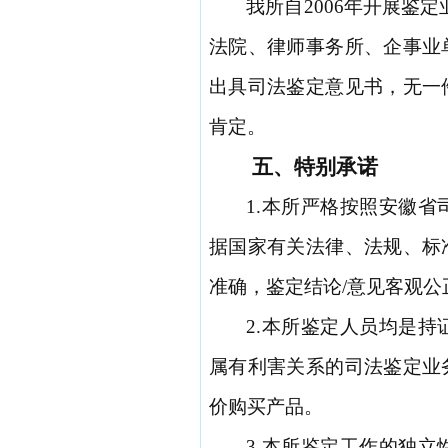
我
所自
2006年开展鉴
法院、律师事务所、企事业
出具司法鉴定意见书，无一
肯定。
五、
特别承诺
1.
本所严格按照安徽省
据国家有关法律、法规、标
准确
，
鉴定结论
/意见客观公
2
.
本所鉴定人员均
是
持
属有利害关系的司法鉴定业
价购买产品。
3
.
本所鉴定工作的独立