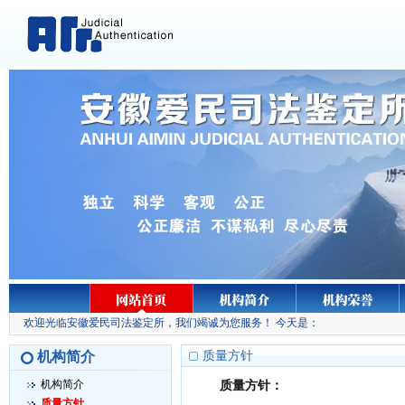
欢迎光临安徽爱民司法鉴定所，我们竭诚为您服务！ 今天是：
机构简介
质量方针
机构简介
质量方针
：
质量方针