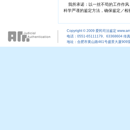
我所承诺：以一丝不苟的工作作风，
科学严谨的鉴定方法，确保鉴定／检
Copyright © 2009
爱民司法鉴定
www.am
电话：0551-65111179、63368604 传真：
地址：合肥市黄山路461号盛景大厦909