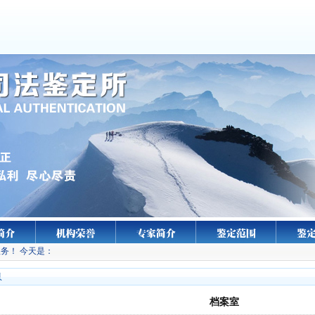
务！ 今天是：
息
档案室