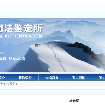
务！ 今天是：
法医室